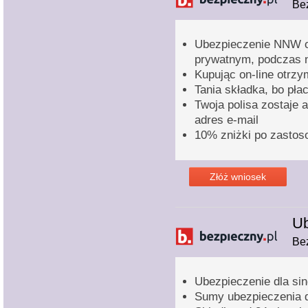
Bez
Ubezpieczenie NNW o
prywatnym, podczas n
Kupując on-line otrz
Tania składka, bo pła
Twoja polisa zostaje 
adres e-mail
10% zniżki po zastos
Złóż wniosek
Ub
Bez
Ubezpieczenie dla sing
Sumy ubezpieczenia 