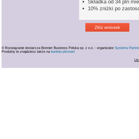
Składka od 34 pln mie
10% zniżki po zastos
Złóż wniosek
© Rozwiązanie dostarcza Bonnier Business Polska sp. z o.o. - organizator
Systemu Partne
Produkty te znajdziesz także na
bankier.pl/smart
Us