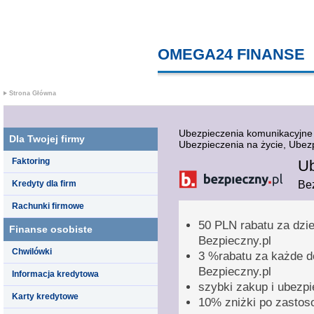
OMEGA24 FINANSE
K
Strona Główna
Ubezpieczenia komunikacyjne
Dla Twojej firmy
Ubezpieczenia na życie, Ubez
Faktoring
Ub
Kredyty dla firm
Bez
Rachunki firmowe
50 PLN rabatu za dzi
Finanse osobiste
Bezpieczny.pl
Chwilówki
3 %rabatu za każde d
Bezpieczny.pl
Informacja kredytowa
szybki zakup i ubezpi
Karty kredytowe
10% zniżki po zastos