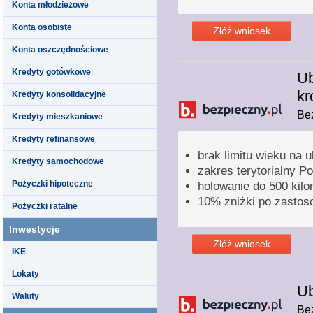
Konta młodzieżowe
Konta osobiste
Złóż wniosek
Konta oszczędnościowe
Kredyty gotówkowe
Ub
kr
Kredyty konsolidacyjne
Bez
Kredyty mieszkaniowe
Kredyty refinansowe
brak limitu wieku na 
Kredyty samochodowe
zakres terytorialny P
Pożyczki hipoteczne
holowanie do 500 kil
10% zniżki po zastos
Pożyczki ratalne
Inwestycje
Złóż wniosek
IKE
Lokaty
Ub
Waluty
Bez