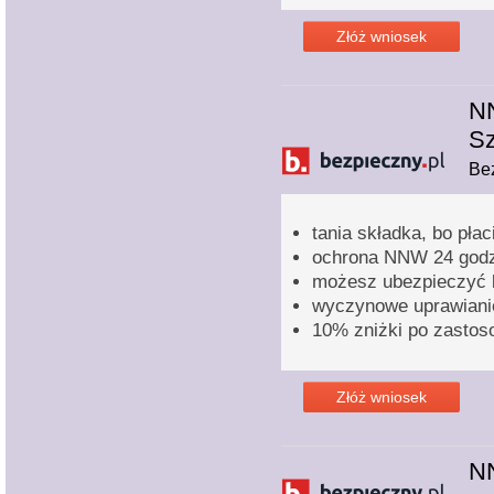
Złóż wniosek
NN
Sz
Bez
tania składka, bo pła
ochrona NNW 24 godz
możesz ubezpieczyć ki
wyczynowe uprawianie
10% zniżki po zastos
Złóż wniosek
N